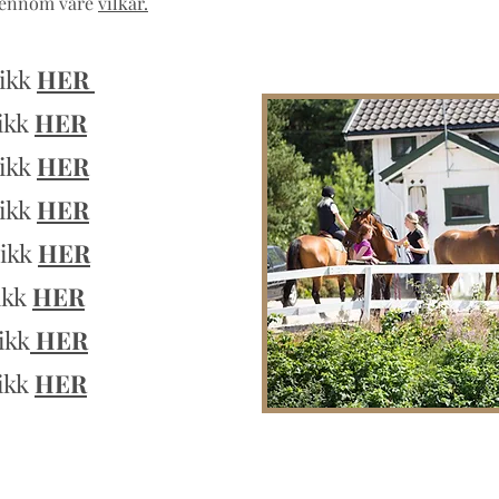
gjennom våre
vilkår.
likk
HER
likk
HER
likk
HER
likk
HER
likk
HER
likk
HER
ikk
HER
likk
HER